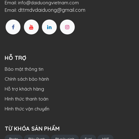
Email:
info@daiduongvietnam.com
dttmdvdaiduong@gmail.com
Email:
HỖ TRỢ
Bảo mật thông tin
Chính sách bảo hành
Hỗ trợ khách hàng
Hình thức thanh toán
Hình thức vận chuyển
TỪ KHÓA SẢN PHẨM
Besto
Billy Pugh
Bè cứu sinh
Eval
HYF