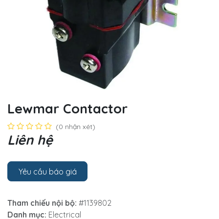
Lewmar Contactor
(0 nhận xét)
Liên hệ
Yêu cầu báo giá
Tham chiếu nội bộ:
#1139802
Danh mục:
Electrical