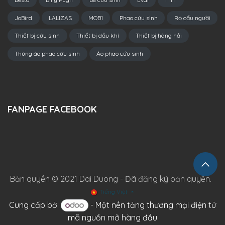
JoBird
LALIZAS
MOB1
Phao cứu sinh
Rọ cẩu người
Thiết bị cứu sinh
Thiết bị dầu khí
Thiết bị hàng hải
Thùng áo phao cứu sinh
Áo phao cứu sinh
FANPAGE FACEBOOK
Bản quyền © 2021 Dai Duong - Đã đăng ký bản quyền.
Tiếng Việt
Cung cấp bởi
- Một
nền tảng thương mại điện tử
mã nguồn mở hàng đầu