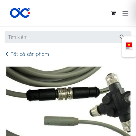
Bỏ qua để đến Nội dung
Tất cả sản phẩm