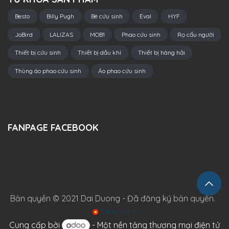
Besto
Billy Pugh
Bè cứu sinh
Eval
HYF
JoBird
LALIZAS
MOB1
Phao cứu sinh
Rọ cẩu người
Thiết bị cứu sinh
Thiết bị dầu khí
Thiết bị hàng hải
Thùng áo phao cứu sinh
Áo phao cứu sinh
FANPAGE FACEBOOK
Bản quyền © 2021 Dai Duong - Đã đăng ký bản quyền.
Tiếng Việt
Cung cấp bởi
- Một
nền tảng thương mại điện tử