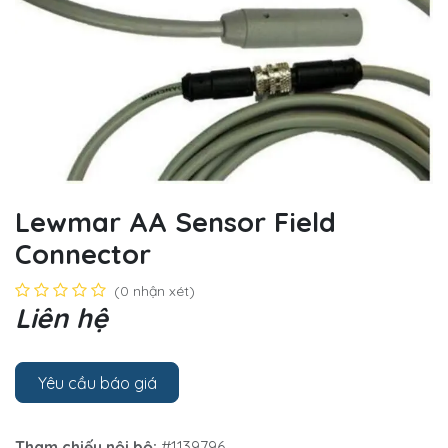
Lewmar AA Sensor Field
Connector
(0 nhận xét)
Liên hệ
Yêu cầu báo giá
Tham chiếu nội bộ:
#1139796