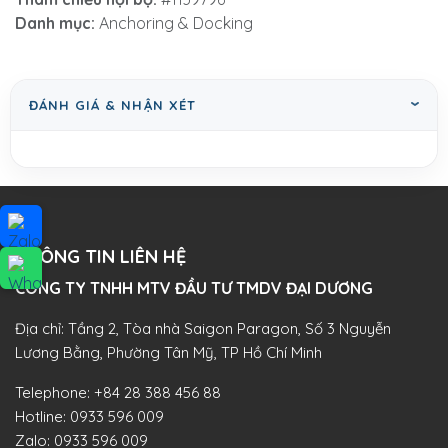
Danh mục:
Anchoring & Docking
ĐÁNH GIÁ & NHẬN XÉT
THÔNG TIN LIÊN HỆ
CÔNG TY TNHH MTV ĐẦU TƯ TMDV ĐẠI DƯƠNG​
Địa chỉ: Tầng 2, Tòa nhà Saigon Paragon, Số 3 Nguyễn
Lương Bằng, Phường Tân Mỹ, TP Hồ Chí Minh
Telephone:
+84 28 388 456 88
Hotline:
0933 596 009
Zalo:
0933 596 009