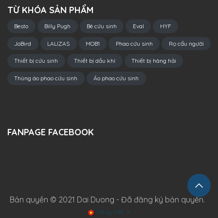
TỪ KHÓA SẢN PHẨM
Besto
Billy Pugh
Bè cứu sinh
Eval
HYF
JoBird
LALIZAS
MOB1
Phao cứu sinh
Rọ cẩu người
Thiết bị cứu sinh
Thiết bị dầu khí
Thiết bị hàng hải
Thùng áo phao cứu sinh
Áo phao cứu sinh
FANPAGE FACEBOOK
Bản quyền © 2021 Dai Duong - Đã đăng ký bản quyền.
Tiếng Việt