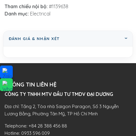
Tham chiếu nội bộ:
#1139638
Danh mục:
Electrical
ĐÁNH GIÁ & NHẬN XÉT
THÔNG TIN LIÊN HỆ
CÔNG TY TNHH MTV ĐẦU TƯ TMDV ĐẠI DƯƠNG​
Địa chỉ: Tầng 2, Tòa nhà Saigon Paragon, Số 3 Nguyễn
Lương Bằng, Phường Tân Mỹ, TP Hồ Chí Minh
Telephone:
+84 28 388 456 88
Hotline:
0933 596 009