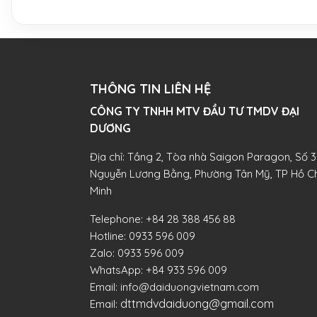
THÔNG TIN LIÊN HỆ
CÔNG TY TNHH MTV ĐẦU TƯ TMDV ĐẠI
DƯƠNG​
Địa chỉ: Tầng 2, Tòa nhà Saigon Paragon, Số 3
Nguyễn Lương Bằng, Phường Tân Mỹ, TP Hồ Ch
Minh
Telephone:
+84 28 388 456 88
Hotline:
0933 596 009
Zalo:
0933 596 009
WhatsApp:
+84 933 596 009
Email:
info@daiduongvietnam.com
dttmdvdaiduong@gmail.com
Email: