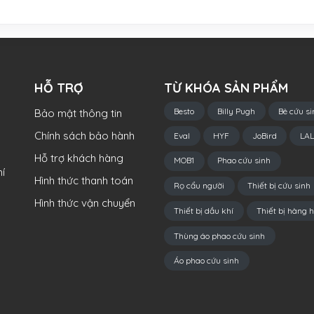
HỖ TRỢ
TỪ KHÓA SẢN PHẨM
Besto
Billy Pugh
Bè cứu si
Bảo mật thông tin
Chính sách bảo hành
Eval
HYF
JoBird
LAL
Hỗ trợ khách hàng
MOB1
Phao cứu sinh
í
Hình thức thanh toán
Rọ cẩu người
Thiết bị cứu sinh
Hình thức vận chuyển
Thiết bị dầu khí
Thiết bị hàng h
Thùng áo phao cứu sinh
Áo phao cứu sinh