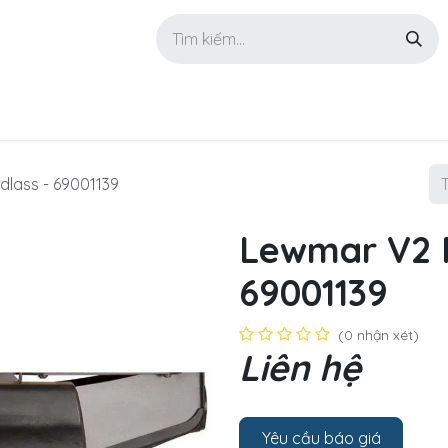
GIỚI THIỆU
SẢN PHẨM
TIN TỨC
LIÊN HỆ
lass - 69001139
Lewmar V2 P
69001139
(0 nhận xét)
Liên hệ
Yêu cầu báo giá