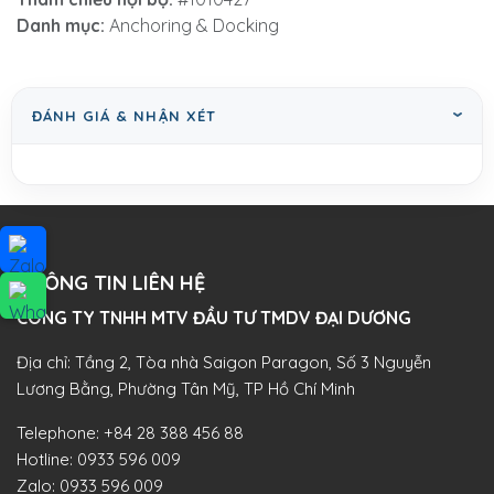
Danh mục:
Anchoring & Docking
ĐÁNH GIÁ & NHẬN XÉT
THÔNG TIN LIÊN HỆ
CÔNG TY TNHH MTV ĐẦU TƯ TMDV ĐẠI DƯƠNG​
Địa chỉ: Tầng 2, Tòa nhà Saigon Paragon, Số 3 Nguyễn
Lương Bằng, Phường Tân Mỹ, TP Hồ Chí Minh
Telephone:
+84 28 388 456 88
Hotline:
0933 596 009
Zalo:
0933 596 009