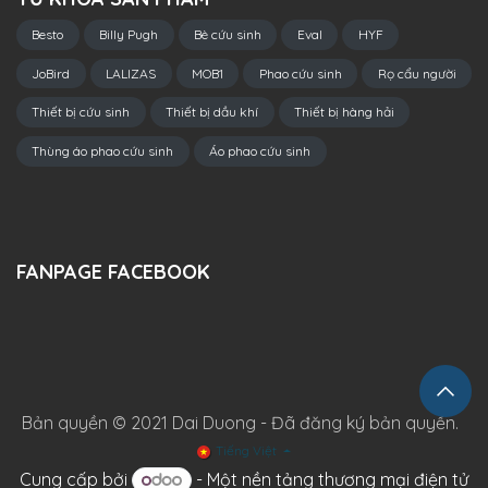
Besto
Billy Pugh
Bè cứu sinh
Eval
HYF
JoBird
LALIZAS
MOB1
Phao cứu sinh
Rọ cẩu người
Thiết bị cứu sinh
Thiết bị dầu khí
Thiết bị hàng hải
Thùng áo phao cứu sinh
Áo phao cứu sinh
FANPAGE FACEBOOK
Bản quyền © 2021 Dai Duong - Đã đăng ký bản quyền.
Tiếng Việt
Cung cấp bởi
- Một
nền tảng thương mại điện tử