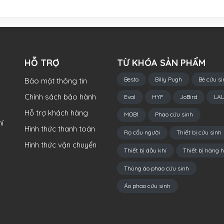
HỖ TRỢ
TỪ KHÓA SẢN PHẨM
Besto
Billy Pugh
Bè cứu si
Bảo mật thông tin
Chính sách bảo hành
Eval
HYF
JoBird
LAL
Hỗ trợ khách hàng
MOB1
Phao cứu sinh
í
Hình thức thanh toán
Rọ cẩu người
Thiết bị cứu sinh
Hình thức vận chuyển
Thiết bị dầu khí
Thiết bị hàng h
Thùng áo phao cứu sinh
Áo phao cứu sinh