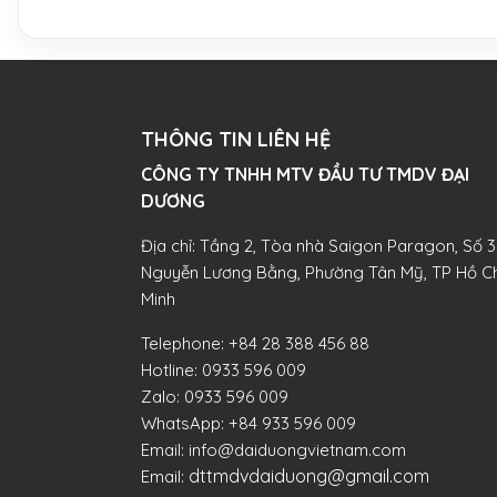
THÔNG TIN LIÊN HỆ
CÔNG TY TNHH MTV ĐẦU TƯ TMDV ĐẠI
DƯƠNG​
Địa chỉ: Tầng 2, Tòa nhà Saigon Paragon, Số 3
Nguyễn Lương Bằng, Phường Tân Mỹ, TP Hồ Ch
Minh
Telephone:
+84 28 388 456 88
Hotline:
0933 596 009
Zalo:
0933 596 009
WhatsApp:
+84 933 596 009
Email:
info@daiduongvietnam.com
dttmdvdaiduong@gmail.com
Email: