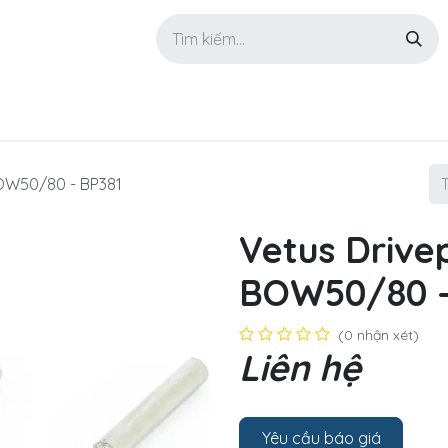
GIỚI THIỆU
SẢN PHẨM
TIN TỨC
LIÊN HỆ
BOW50/80 - BP381
Vetus Drivep
BOW50/80 -
(0 nhận xét)
Liên hệ
Yêu cầu báo giá