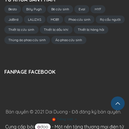
Besto
Billy Pugh
Bè cứu sinh
Eval
HYF
JoBird
LALIZAS
MOB1
Phao cứu sinh
Rọ cẩu người
Thiết bị cứu sinh
Thiết bị dầu khí
Thiết bị hàng hải
Thùng áo phao cứu sinh
Áo phao cứu sinh
FANPAGE FACEBOOK
Bản quyền © 2021 Dai Duong - Đã đăng ký bản quyền.
Tiếng Việt
Cung cấp bởi
- Một
nền tảng thương mại điện tử