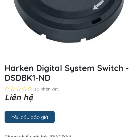
Harken Digital System Switch -
DSDBK1-ND
(0 nhận xét)
Liên hệ
Yêu cầu báo giá
Tham chiếu nội bộ:
#1002859