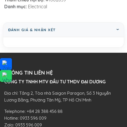
Danh mục:
Electrical
ĐÁNH GIÁ & NHẬN XÉT
THÔNG TIN LIÊN HỆ
CÔNG TY TNHH MTV ĐẦU TƯ TMDV ĐẠI DƯƠNG​
Địa chỉ: Tầng 2, Tòa nhà Saigon Paragon, Số 3 Nguyễn
Lương Bằng, Phường Tân Mỹ, TP Hồ Chí Minh
Telephone:
+84 28 388 456 88
Hotline:
0933 596 009
Zalo:
0933 596 009