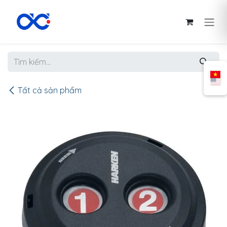
Bỏ qua để đến Nội dung
Tất cả sản phẩm