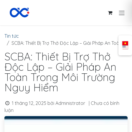
Bỏ qua để đến Nội dung
Tin tức
SCBA: Thiết Bị Trợ Thở Độc Lập – Giải Pháp An Toàn Trong Môi Trường Nguy Hiểm
SCBA: Thiết Bị Trợ Thở
Độc Lập – Giải Pháp An
Toàn Trong Môi Trường
Nguy Hiểm
1 tháng 12, 2025
bởi
Administrator
| Chưa có bình
luận