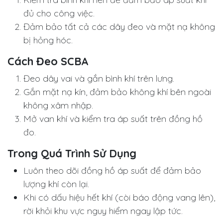
đủ cho công việc.
Đảm bảo tất cả các dây đeo và mặt nạ không
bị hỏng hóc.
Cách Đeo SCBA
Đeo dây vai và gắn bình khí trên lưng.
Gắn mặt nạ kín, đảm bảo không khí bên ngoài
không xâm nhập.
Mở van khí và kiểm tra áp suất trên đồng hồ
đo.
Trong Quá Trình Sử Dụng
Luôn theo dõi đồng hồ áp suất để đảm bảo
lượng khí còn lại.
Khi có dấu hiệu hết khí (còi báo động vang lên),
rời khỏi khu vực nguy hiểm ngay lập tức.