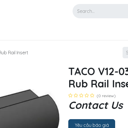
NEWS
CONTACT
ub Rail Insert
TACO V12-03
Rub Rail Ins
(0 review)
Contact Us
Yêu cầu báo giá