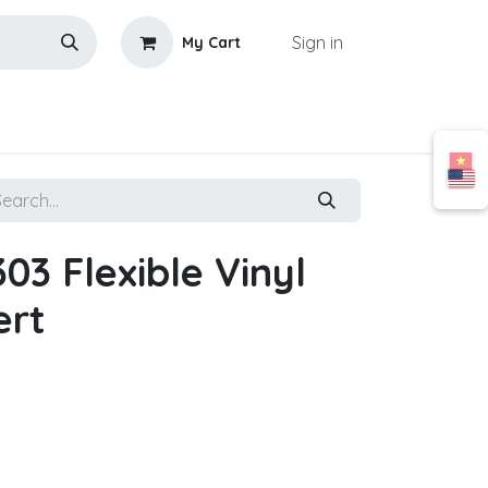
Sign in
My Cart
03 Flexible Vinyl
ert