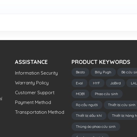
ASSISTANCE
PRODUCT KEYWORDS
Besto
Billy Pugh
Bè cứu si
Information Security
Warranty Policy
Eval
HYF
JoBird
LAL
Customer Support
MOB1
Phao cứu sinh
í
Payment Method
Rọ cẩu người
Thiết bị cứu sinh
Transportation Method
Thiết bị dầu khí
Thiết bị hàng h
Thùng áo phao cứu sinh