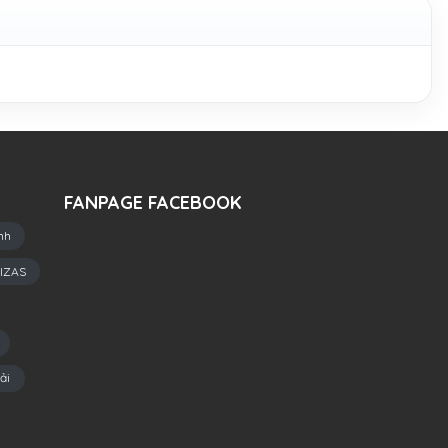
FANPAGE FACEBOOK
nh
IZAS
ải