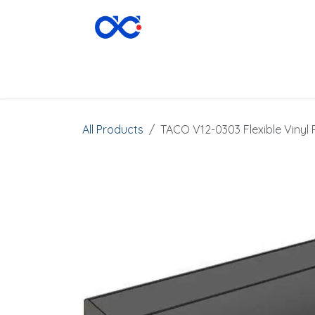
Skip to Content
CATEGORIES
▾
HOME
ABOUT
SHOP
All Products
TACO V12-0303 Flexible Vinyl R