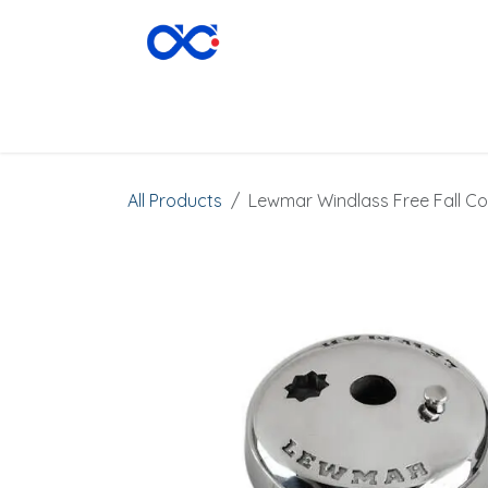
Skip to Content
CATEGORIES
▾
HOME
ABOUT
SHOP
All Products
Lewmar Windlass Free Fall Co