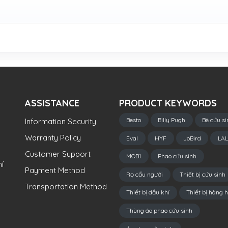
ASSISTANCE
PRODUCT KEYWORDS
Besto
Billy Pugh
Bè cứu si
Information Security
Warranty Policy
Eval
HYF
JoBird
LAL
Customer Support
MOB1
Phao cứu sinh
í
Payment Method
Rọ cẩu người
Thiết bị cứu sinh
Transportation Method
Thiết bị dầu khí
Thiết bị hàng h
Thùng áo phao cứu sinh