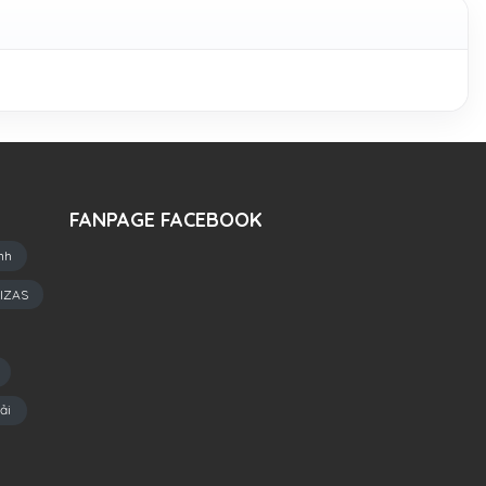
FANPAGE FACEBOOK
nh
IZAS
ải