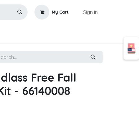
Sign in
My Cart
lass Free Fall
it - 66140008