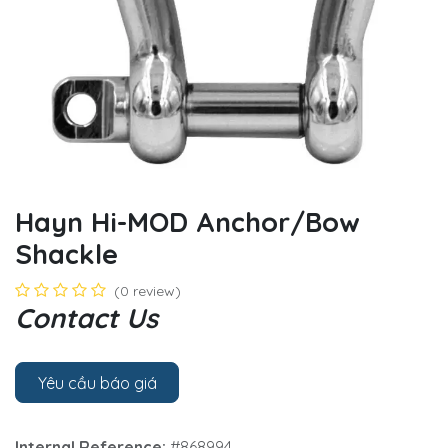
Hayn Hi-MOD Anchor/Bow
Shackle
(0 review)
Contact Us
Yêu cầu báo giá
Internal Reference:
#868994