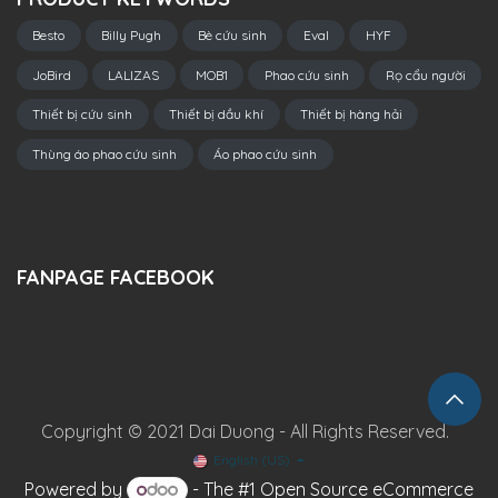
Besto
Billy Pugh
Bè cứu sinh
Eval
HYF
JoBird
LALIZAS
MOB1
Phao cứu sinh
Rọ cẩu người
Thiết bị cứu sinh
Thiết bị dầu khí
Thiết bị hàng hải
Thùng áo phao cứu sinh
Áo phao cứu sinh
FANPAGE FACEBOOK
Copyright © 2021 Dai Duong - All Rights Reserved.
English (US)
Powered by
- The #1
Open Source eCommerce