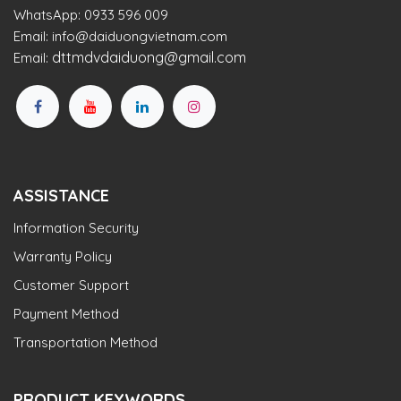
WhatsApp:
0933 596 009
Email:
info@daiduongvietnam.com
dttmdvdaiduong@gmail.com
Email:
ASSISTANCE
Information Security
Warranty Policy
Customer Support
Payment Method
Transportation Method
PRODUCT KEYWORDS