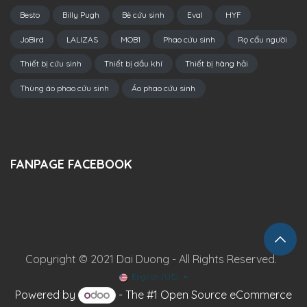
Besto
Billy Pugh
Bè cứu sinh
Eval
HYF
JoBird
LALIZAS
MOB1
Phao cứu sinh
Rọ cẩu người
Thiết bị cứu sinh
Thiết bị dầu khí
Thiết bị hàng hải
Thùng áo phao cứu sinh
Áo phao cứu sinh
FANPAGE FACEBOOK
Copyright © 2021 Dai Duong - All Rights Reserved.
English (US)
Powered by
- The #1
Open Source eCommerce