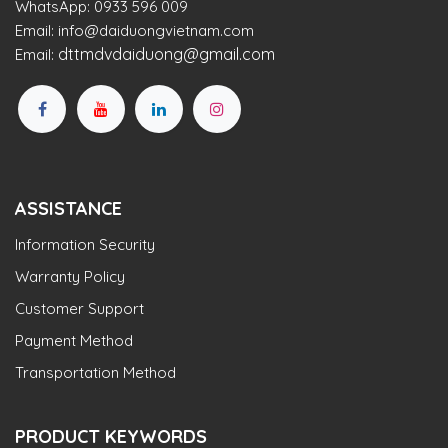
WhatsApp:
0933 596 009
Email:
info@daiduongvietnam.com
dttmdvdaiduong@gmail.com
Email:
ASSISTANCE
Information Security
Warranty Policy
Customer Support
Payment Method
Transportation Method
PRODUCT KEYWORDS