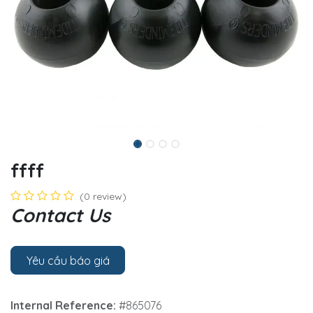
ffff
(0 review)
Contact Us
Yêu cầu báo giá
Internal Reference:
#865076