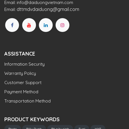
Email:
info@daiduongvietnam.com
dttmdvdaiduong@gmail.com
Email:
ASSISTANCE
Information Security
Warranty Policy
Customer Support
Payment Method
Transportation Method
PRODUCT KEYWORDS
Besto
Billy Pugh
Bè cứu sinh
Eval
HYF