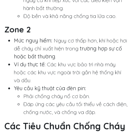
ngay cả khi tiếp xúc với các điều kiện vận
hành bất thường.
Độ bền và khả năng chống tia lửa cao.
Zone 2
Mức nguy hiểm:
Nguy cơ thấp hơn, khí hoặc hơi
dễ cháy chỉ xuất hiện trong
trường hợp sự cố
hoặc bất thường
.
Ví dụ thực tế:
Các khu vực bảo trì nhà máy
hoặc các khu vực ngoài trời gần hệ thống khí
và dầu.
Yêu cầu kỹ thuật của đèn pin:
Phải chống cháy nổ cơ bản.
Đáp ứng các yêu cầu tối thiểu về cách điện,
chống nước, và chống va đập.
Các Tiêu Chuẩn Chống Cháy