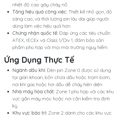
nhiệt độ cao gây cháy nổ.
Tăng hiệu quả công việc:
Thiết kế nhỏ gọn, độ
sáng cao, và thời lượng pin lâu dài giúp người
dùng làm việc hiệu quả hơn.
Chứng nhận quốc tế:
Đáp ứng các tiêu chuẩn
ATEX, IECEx và Class 1/Div 1, đảm bảo sản
phẩm phù hợp với mọi môi trường nguy hiểm.
Ứng Dụng Thực Tế
Ngành dầu khí:
Đèn pin Zone 0 được sử dụng
tại giàn khoan, bồn chứa dầu hoặc trạm bơm,
nơi khí gas hoặc hơi dầu dễ cháy hiện diện.
Nhà máy hóa chất:
Zone 1 phù hợp với các khu
vực gần máy móc hoặc nơi cần kiểm tra định
kỳ.
Khu vực bảo trì:
Zone 2 dành cho các khu vực