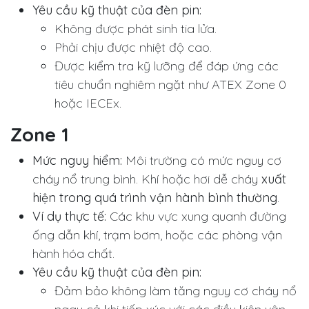
Yêu cầu kỹ thuật của đèn pin:
Không được phát sinh tia lửa.
Phải chịu được nhiệt độ cao.
Được kiểm tra kỹ lưỡng để đáp ứng các
tiêu chuẩn nghiêm ngặt như ATEX Zone 0
hoặc IECEx.
Zone 1
Mức nguy hiểm:
Môi trường có mức nguy cơ
cháy nổ trung bình. Khí hoặc hơi dễ cháy
xuất
hiện trong quá trình vận hành bình thường
.
Ví dụ thực tế:
Các khu vực xung quanh đường
ống dẫn khí, trạm bơm, hoặc các phòng vận
hành hóa chất.
Yêu cầu kỹ thuật của đèn pin:
Đảm bảo không làm tăng nguy cơ cháy nổ