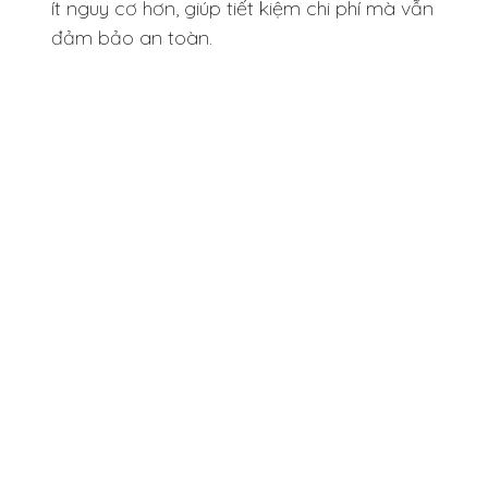
ít nguy cơ hơn, giúp tiết kiệm chi phí mà vẫn
đảm bảo an toàn.
Administrator
December 1, 2025
SHARE THIS POST
TAGS
ARCHIVE