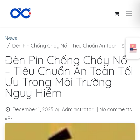
Skip to Content
News
Đèn Pin Chống Cháy Nổ – Tiêu Chuẩn An Toàn Tối Ưu Trong Môi Trường Nguy Hiểm
Đèn Pin Chống Cháy Nổ
– Tiêu Chuẩn An Toàn Tối
Ưu Trong Môi Trường
Nguy Hiểm
December 1, 2025
by
Administrator
| No comments
yet