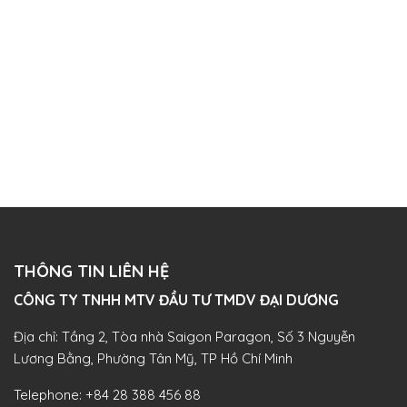
THÔNG TIN LIÊN HỆ
CÔNG TY TNHH MTV ĐẦU TƯ TMDV ĐẠI DƯƠNG​
Địa chỉ: Tầng 2, Tòa nhà Saigon Paragon, Số 3 Nguyễn
Lương Bằng, Phường Tân Mỹ, TP Hồ Chí Minh
Telephone:
+84 28 388 456 88