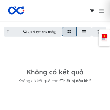
Bỏ qua để đến Nội dung
(0 được tìm thấy)
Không có kết quả
Không có kết quả cho "
Thiết bị dầu khí
".