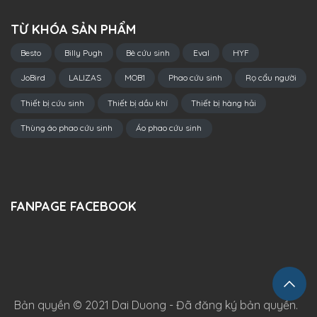
TỪ KHÓA SẢN PHẨM
Besto
Billy Pugh
Bè cứu sinh
Eval
HYF
JoBird
LALIZAS
MOB1
Phao cứu sinh
Rọ cẩu người
Thiết bị cứu sinh
Thiết bị dầu khí
Thiết bị hàng hải
Thùng áo phao cứu sinh
Áo phao cứu sinh
FANPAGE FACEBOOK
Bản quyền © 2021 Dai Duong - Đã đăng ký bản quyền.